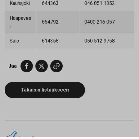
Kauhajoki
644363
046 851 1352
Haapaves
654792
0400 216 057
i
Salo
614358
050 512 9758
Jaa
Takaisin listaukseen