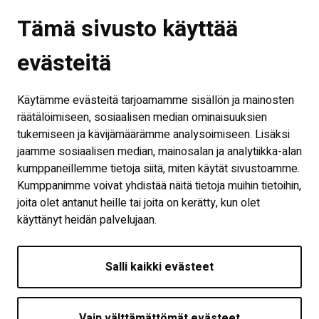
Tämä sivusto käyttää
© SeiLab Oy
evästeitä
Vaasantie 1, 60100 Seinäjoki
Käytämme evästeitä tarjoamamme sisällön ja mainosten
etunimi.sukunimi@seinajoki.fi
räätälöimiseen, sosiaalisen median ominaisuuksien
tukemiseen ja kävijämäärämme analysoimiseen. Lisäksi
jaamme sosiaalisen median, mainosalan ja analytiikka-alan
Linkkejä
kumppaneillemme tietoja siitä, miten käytät sivustoamme.
Näytä omat evästeasetukseni
Kumppanimme voivat yhdistää näitä tietoja muihin tietoihin,
joita olet antanut heille tai joita on kerätty, kun olet
käyttänyt heidän palvelujaan.
Seuraa meitä
Salli kaikki evästeet
Vain välttämättömät evästeet