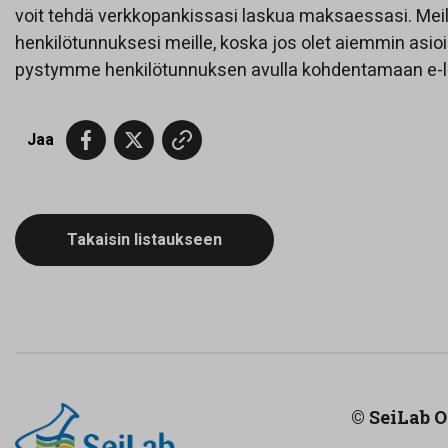
voit tehdä verkkopankissasi laskua maksaessasi. Meill
henkilötunnuksesi meille, koska jos olet aiemmin asioin
pystymme henkilötunnuksen avulla kohdentamaan e-la
Jaa
Takaisin listaukseen
© SeiLab 