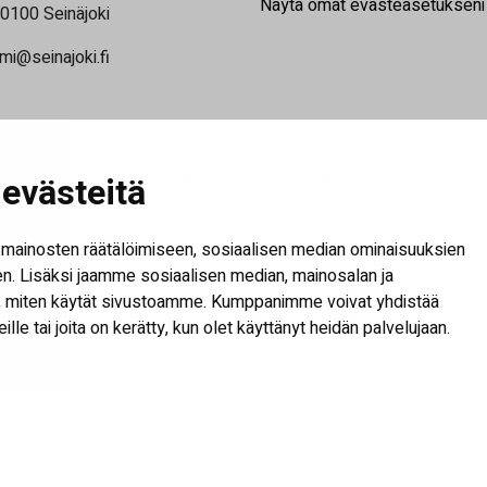
Näytä omat evästeasetukseni
60100 Seinäjoki
mi@seinajoki.fi
Saavutettavuusseloste
| © Seilab 2026
evästeitä
mainosten räätälöimiseen, sosiaalisen median ominaisuuksien
. Lisäksi jaamme sosiaalisen median, mainosalan ja
tä, miten käytät sivustoamme. Kumppanimme voivat yhdistää
heille tai joita on kerätty, kun olet käyttänyt heidän palvelujaan.