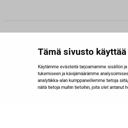
© SeiLab 
Tämä sivusto käyttää 
Vaasantie 1, 
etunimi.sukuni
Käytämme evästeitä tarjoamamme sisällön ja 
tukemiseen ja kävijämäärämme analysoimiseen
analytiikka-alan kumppaneillemme tietoja sii
näitä tietoja muihin tietoihin, joita olet antanut 