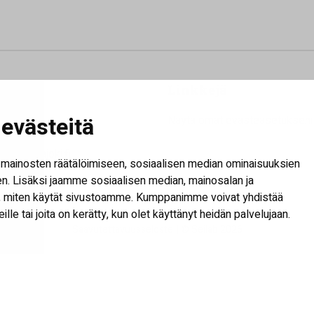
Linkkejä
Oy
evästeitä
Näytä omat evästeasetukseni
60100 Seinäjoki
mi@seinajoki.fi
mainosten räätälöimiseen, sosiaalisen median ominaisuuksien
. Lisäksi jaamme sosiaalisen median, mainosalan ja
tä, miten käytät sivustoamme. Kumppanimme voivat yhdistää
heille tai joita on kerätty, kun olet käyttänyt heidän palvelujaan.
Saavutettavuusseloste
| © Seilab 2026