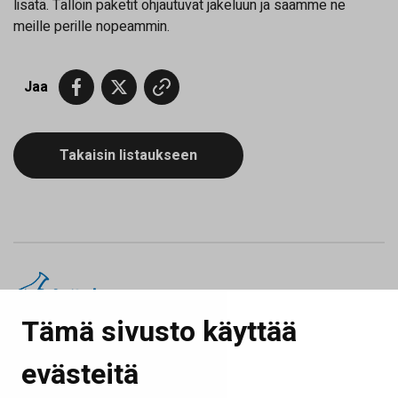
lisätä. Tällöin paketit ohjautuvat jakeluun ja saamme ne
meille perille nopeammin.
Jaa
Takaisin listaukseen
Tämä sivusto käyttää
© SeiLab Oy
evästeitä