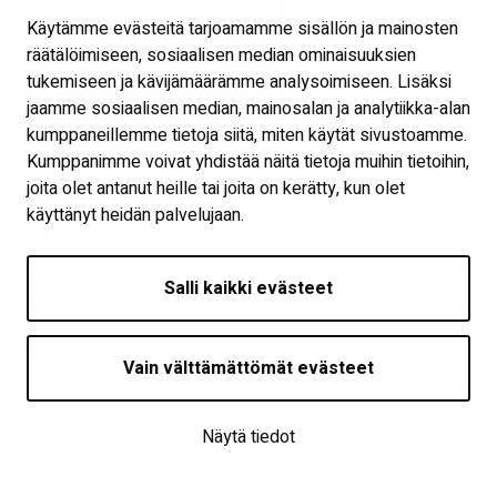
Vaasantie 1, 60100 Seinäjoki
Käytämme evästeitä tarjoamamme sisällön ja mainosten
etunimi.sukunimi@seinajoki.fi
räätälöimiseen, sosiaalisen median ominaisuuksien
tukemiseen ja kävijämäärämme analysoimiseen. Lisäksi
jaamme sosiaalisen median, mainosalan ja analytiikka-alan
Linkkejä
kumppaneillemme tietoja siitä, miten käytät sivustoamme.
Näytä omat evästeasetukseni
Kumppanimme voivat yhdistää näitä tietoja muihin tietoihin,
joita olet antanut heille tai joita on kerätty, kun olet
käyttänyt heidän palvelujaan.
Seuraa meitä
Salli kaikki evästeet
Vain välttämättömät evästeet
Näytä tiedot
Saavutettavuusseloste
| © Seilab 2026